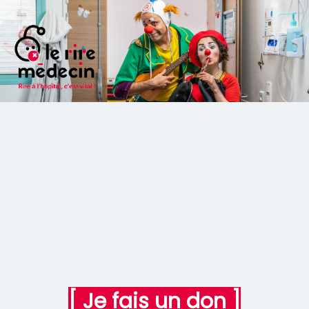
[ Je fais un don ]