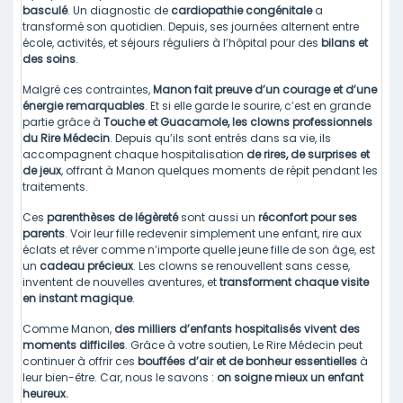
basculé
. Un diagnostic de
cardiopathie congénitale
a
transformé son quotidien. Depuis, ses journées alternent entre
école, activités, et séjours réguliers à l’hôpital pour des
bilans et
des soins
.
Malgré ces contraintes,
Manon fait preuve d’un courage et d’une
énergie remarquables
. Et si elle garde le sourire, c’est en grande
partie grâce à
T
ouche et Guacamole, les clowns professionnels
du Rire Médecin
. Depuis qu’ils sont entrés dans sa vie, ils
accompagnent chaque hospitalisation
de rires, de surprises et
de jeux
, offrant à Manon quelques moments de répit pendant les
traitements.
Ces
parenthèses de légèreté
sont aussi un
réconfort pour ses
parents
. Voir leur fille redevenir simplement une enfant, rire aux
éclats et rêver comme n’importe quelle jeune fille de son âge, est
un
cadeau précieux
. Les clowns se renouvellent sans cesse,
inventent de nouvelles aventures, et
transforment chaque visite
en instant magique
.
Comme Manon,
des milliers d’enfants hospitalisés vivent des
moments difficiles
. Grâce à votre soutien, Le Rire Médecin peut
continuer à offrir ces
bouffées d’air et de bonheur essentielles
à
leur bien-être. Car, nous le savons :
on soigne mieux
un enfant
heureux.