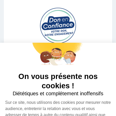
Le Rire Médecin est une association Loi 1901, reconnue d’intérêt
général habilitée à recevoir des dons et legs et à émettre des
reçus fiscaux de 66% de la valeur des dons. Elle est inscrite au
répertoire national des associations sous le numéro W751100053
et est reconnue "
Don en Confiance
".
On vous présente nos
cookies !
Diététiques et complétement inoffensifs
Sur ce site, nous utilisons des cookies pour mesurer notre
Crédits photos : B. Vacarisas |
Mentions légales 2025
|
Contact
audience, entretenir la relation avec vous et vous
adresser de temps à autre du contenu qualitif ainsi que