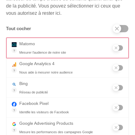
de la publicité. Vous pouvez sélectionner ici ceux que
vous autorisez à rester ici.
Tout cocher
Matomo
?
Mesurer l'audience de notre site
Outil analytique (alternative à Google Analytics) collectant des don
Gérer les cookies
Google Analytics 4
?
Nous aide à mesurer notre audience
Essentiel pour la gestion du site web, il permet de mesurer des indi
Nous utilisons des cookies dans le cadre du suivi statistique de notre
Bing
site.
?
Réseau de publicité
Accepter les cookies
Moteur de recherche / Navigateur
Facebook Pixel
?
Identifie les visiteurs de Facebook
Refuser les cookies
Permet de suivre les actions du visiteur sur le site web, et de voir
Google Advertising Products
?
Mesure les performances des campagnes Google